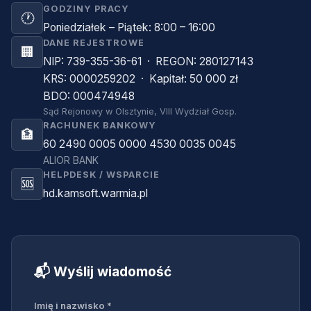
GODZINY PRACY
🕐
Poniedziałek – Piątek: 8:00 – 16:00
DANE REJESTROWE
🏢
NIP: 739-355-36-61 · REGON: 280127143
KRS: 0000259202 · Kapitał: 50 000 zł
BDO: 000474948
Sąd Rejonowy w Olsztynie, VIII Wydział Gosp.
RACHUNEK BANKOWY
🏦
60 2490 0005 0000 4530 0035 0045
ALIOR BANK
HELPDESK / WSPARCIE
🆘
hd.kamsoft.warmia.pl
📬 Wyślij wiadomość
Imię i nazwisko *