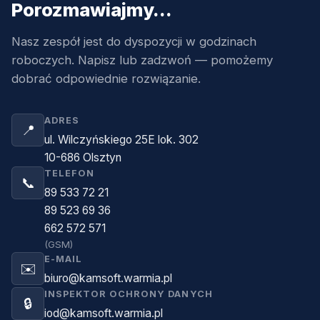
Porozmawiajmy…
Nasz zespół jest do dyspozycji w godzinach
roboczych. Napisz lub zadzwoń — pomożemy
dobrać odpowiednie rozwiązanie.
ADRES
📍
ul. Wilczyńskiego 25E lok. 302
10-686 Olsztyn
TELEFON
📞
89 533 72 21
89 523 69 36
662 572 571
(GSM)
E-MAIL
✉️
biuro@kamsoft.warmia.pl
INSPEKTOR OCHRONY DANYCH
🔒
iod@kamsoft.warmia.pl