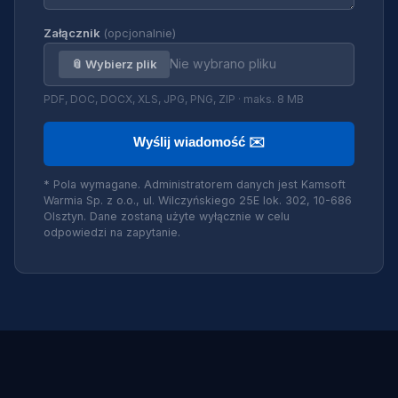
Załącznik
(opcjonalnie)
Nie wybrano pliku
📎 Wybierz plik
PDF, DOC, DOCX, XLS, JPG, PNG, ZIP · maks. 8 MB
Wyślij wiadomość ✉️
* Pola wymagane. Administratorem danych jest Kamsoft
Warmia Sp. z o.o., ul. Wilczyńskiego 25E lok. 302, 10-686
Olsztyn. Dane zostaną użyte wyłącznie w celu
odpowiedzi na zapytanie.