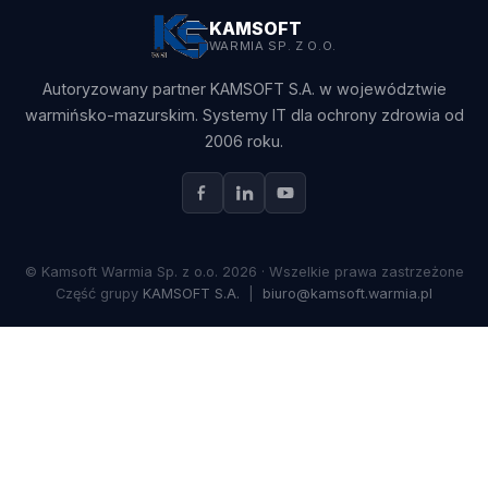
KAMSOFT
WARMIA SP. Z O.O.
Autoryzowany partner KAMSOFT S.A. w województwie
warmińsko-mazurskim. Systemy IT dla ochrony zdrowia od
2006 roku.
© Kamsoft Warmia Sp. z o.o. 2026 · Wszelkie prawa zastrzeżone
Część grupy
KAMSOFT S.A.
|
biuro@kamsoft.warmia.pl